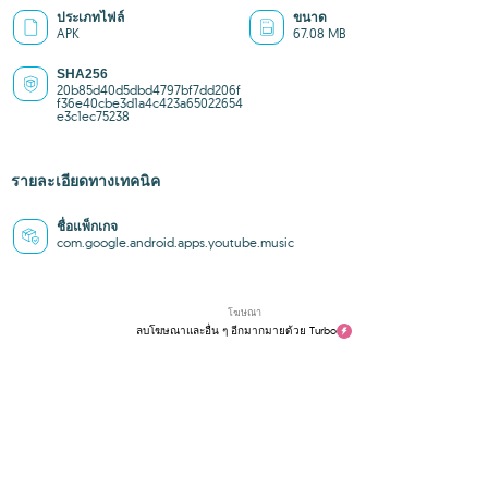
ประเภทไฟล์
ขนาด
APK
67.08 MB
SHA256
20b85d40d5dbd4797bf7dd206f
f36e40cbe3d1a4c423a65022654
e3c1ec75238
รายละเอียดทางเทคนิค
ชื่อแพ็กเกจ
com.google.android.apps.youtube.music
โฆษณา
ลบโฆษณาและอื่น ๆ อีกมากมายด้วย Turbo