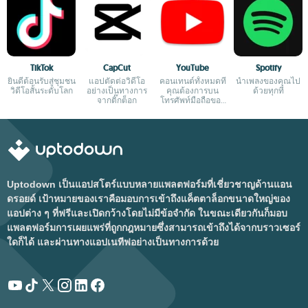
TikTok
CapCut
YouTube
Spotify
ยินดีต้อนรับสู่ชุมชน
แอปตัดต่อวิดีโอ
คอนเทนต์ทั้งหมดที่
นำเพลงของคุณไป
วิดีโอสั้นระดับโลก
อย่างเป็นทางการ
คุณต้องการบน
ด้วยทุกที่
จากติ๊กต็อก
โทรศัพท์มือถือของ
คุณ
Uptodown เป็นแอปสโตร์แบบหลายแพลตฟอร์มที่เชี่ยวชาญด้านแอน
ดรอยด์ เป้าหมายของเราคือมอบการเข้าถึงแค็ตตาล็อกขนาดใหญ่ของ
แอปต่าง ๆ ที่ฟรีและเปิดกว้างโดยไม่มีข้อจำกัด ในขณะเดียวกันก็มอบ
แพลตฟอร์มการเผยแพร่ที่ถูกกฎหมายซึ่งสามารถเข้าถึงได้จากบราวเซอร์
ใดก็ได้ และผ่านทางแอปเนทีฟอย่างเป็นทางการด้วย