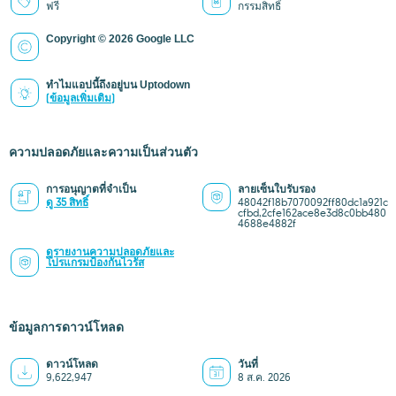
ฟรี
กรรมสิทธิ์
Copyright © 2026 Google LLC
ทำไมแอปนี้ถึงอยู่บน Uptodown
(ข้อมูลเพิ่มเติม)
ความปลอดภัยและความเป็นส่วนตัว
การอนุญาตที่จำเป็น
ลายเซ็นใบรับรอง
ดู 35 สิทธิ์
48042f18b7070092ff80dc1a921c
cfbd,2cfe162ace8e3d8c0bb480
4688e4882f
ดูรายงานความปลอดภัยและ
โปรแกรมป้องกันไวรัส
ข้อมูลการดาวน์โหลด
ดาวน์โหลด
วันที่
9,622,947
8 ส.ค. 2026