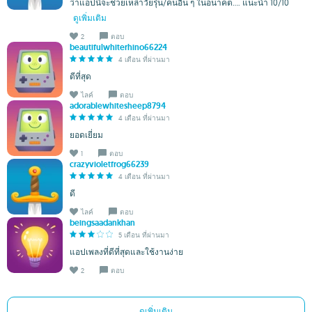
ว่าแอปนี้จะช่วยเหล่าวัยรุ่น/คนอื่น ๆ ในอนาคต.... แนะนำ 10/10
ดูเพิ่มเติม
2
ตอบ
beautifulwhiterhino66224
4 เดือน ที่ผ่านมา
ดีที่สุด
ไลค์
ตอบ
adorablewhitesheep8794
4 เดือน ที่ผ่านมา
ยอดเยี่ยม
1
ตอบ
crazyvioletfrog66239
4 เดือน ที่ผ่านมา
ดี
ไลค์
ตอบ
beingsaadankhan
5 เดือน ที่ผ่านมา
แอปเพลงที่ดีที่สุดและใช้งานง่าย
2
ตอบ
ดูเพิ่มเติม