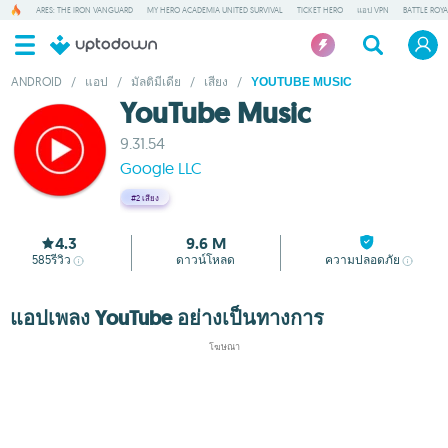
ARES: THE IRON VANGUARD
MY HERO ACADEMIA UNITED SURVIVAL
TICKET HERO
แอป VPN
BATTLE ROY
ANDROID
/
แอป
/
มัลติมีเดีย
/
เสียง
/
YOUTUBE MUSIC
YouTube Music
9.31.54
Google LLC
#2
เสียง
4.3
9.6 M
585
รีวิว
ดาวน์โหลด
ความปลอดภัย
แอปเพลง YouTube อย่างเป็นทางการ
โฆษณา